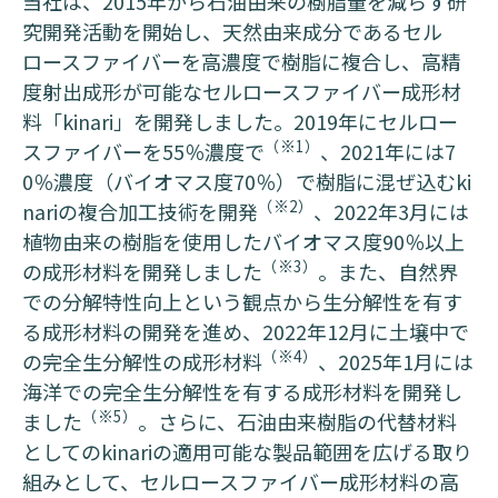
当社は、2015年から石油由来の樹脂量を減らす研
究開発活動を開始し、天然由来成分であるセル
ロースファイバーを高濃度で樹脂に複合し、高精
度射出成形が可能なセルロースファイバー成形材
料「kinari」を開発しました。2019年にセルロー
（※1）
スファイバーを55％濃度で
、2021年には7
0％濃度（バイオマス度70％）で樹脂に混ぜ込むki
（※2）
nariの複合加工技術を開発
、2022年3月には
植物由来の樹脂を使用したバイオマス度90％以上
（※3）
の成形材料を開発しました
。また、自然界
での分解特性向上という観点から生分解性を有す
る成形材料の開発を進め、2022年12月に土壌中で
（※4）
の完全生分解性の成形材料
、2025年1月には
海洋での完全生分解性を有する成形材料を開発し
（※5）
ました
。さらに、石油由来樹脂の代替材料
としてのkinariの適用可能な製品範囲を広げる取り
組みとして、セルロースファイバー成形材料の高